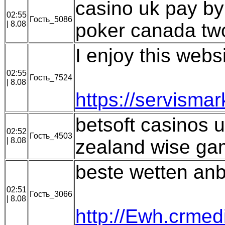
casino uk pay by
02:55
Гость_5086
| 8.08
poker canada two
I enjoy this websi
02:55
Гость_7524
| 8.08
https://servisma
betsoft casinos 
02:52
Гость_4503
| 8.08
zealand wise gam
beste wetten anb
02:51
Гость_3066
| 8.08
http://Ewh.crmed