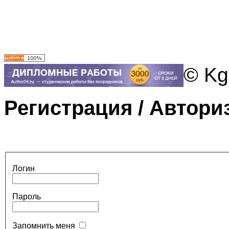
© Kg
Регистрация / Автори
Логин
Пароль
Запомнить меня