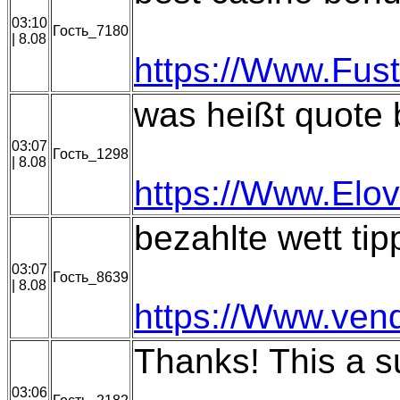
03:10
Гость_7180
| 8.08
https://Www.Fust
was heißt quote 
03:07
Гость_1298
| 8.08
https://Www.Elov
bezahlte wett tip
03:07
Гость_8639
| 8.08
https://Www.ven
Thanks! This a s
03:06