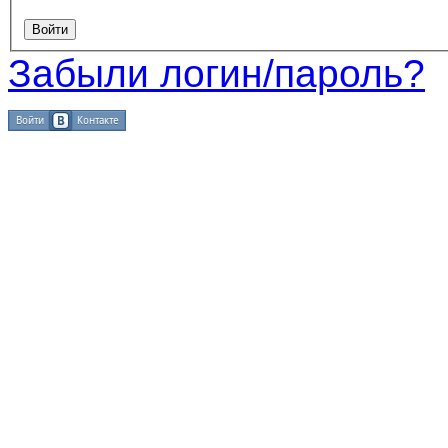
Забыли логин/пароль?