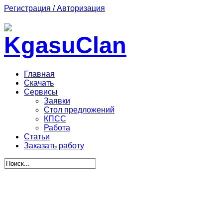
Регистрация / Авторизация
Главная
Скачать
Сервисы
Заявки
Стол предложений
КПСС
Работа
Статьи
Заказать работу