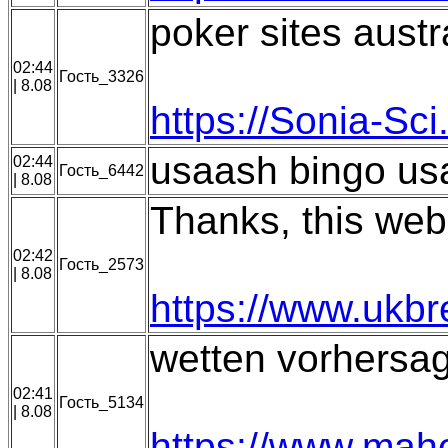
poker sites aust
02:44
Гость_3326
| 8.08
https://Sonia-S
usaash bingo usa
02:44
Гость_6442
| 8.08
Thanks, this webs
02:42
Гость_2573
| 8.08
https://www.ukbr
wetten vorhersa
02:41
Гость_5134
| 8.08
https://www.mahe