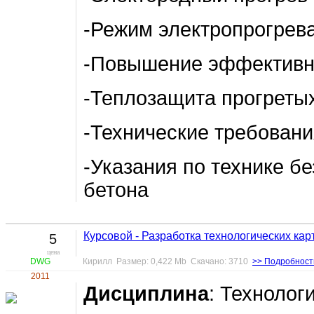
-Режим электропрогрев
-Повышение эффективно
-Теплозащита прогреты
-Технические требовани
-Указания по технике б
бетона
Курсовой - Разработка технологических кар
5
цена
DWG
Кирилл Размер: 0,422 Mb Скачано: 3710
>> Подробност
2011
Дисциплина
: Технолог