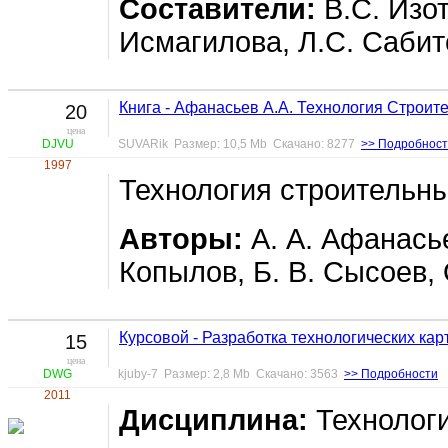
Составители:
В.С. Изот
Исмагилова, Л.С. Сабит
Книга - Афанасьев А.А. Технология Строи
20
цена
DJVU
SUVARik Размер: 10,5 Mb Скачано: 8277
>> Подробнос
1997
Технология строительны
Авторы:
А. А. Афанасье
Копылов, Б. В. Сысоев, 
Курсовой - Разработка технологических кар
15
цена
DWG
kjuby-7 Размер: 2,8 Mb Скачано: 3563
>> Подробности
2011
Дисциплина:
Технологи