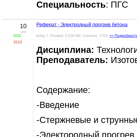
Специальность
: ПГС
Реферат - Электродный прогрев бетона
10
цена
DOC
kjuby-7 Размер: 0,026 Mb Скачано: 1704
>> Подробност
2010
Дисциплина:
Технологи
Преподаватель:
Изотов
Содержание:
-Введение
-Стержневые и струнны
-Электородный прогрев