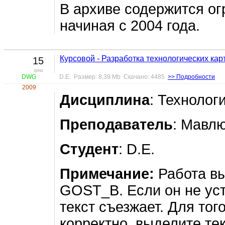
В архиве содержится ог
начиная с 2004 года.
Курсовой - Разработка технологических кар
15
цена
DWG
D.E. Размер: 8,39 Mb Скачано: 4485
>> Подробности
2009
Дисциплина
: Технолог
Преподаватель
: Мавл
Студент
: D.E.
Примечание:
Работа в
GOST_B. Если он не уст
текст съезжает. Для тог
корректно, выделите те