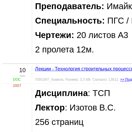
Преподаватель:
Имайки
Специальность:
ПГС / 
Чертежи:
20 листов А3
2 пролета 12м.
Лекции - Технология строительных процесс
10
цена
DOC
7091097_Камиль Размер: 3,5 Mb Скачано: 13611
>> По
2007
Дисциплина
: ТСП
Лектор
: Изотов В.С.
256 страниц