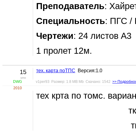
Преподаватель
: Хайре
Специальность
: ПГС /
Чертежи
: 24 листов А3
1 пролет 12м.
тех. карта поТПС
Версия:1.0
15
цена
DWG
v1per93 Размер: 1.8 MB Mb Скачано: 1542
>> Подробно
2010
тех крта по томс. вариан
тк2- 
тк3 -