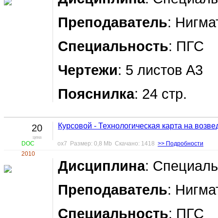
Преподаватель
: Нигма
Специальность
: ПГС
Чертежи
: 5 листов А3
Пояснилка
: 24 стр.
Курсовой - Технологическая карта на возве
20
цена
DOC
ox7 Размер: 0,8 Mb Скачано: 1418
>> Подробности
2010
Дисциплина
: Специал
Преподаватель
: Нигма
Специальность
: ПГС