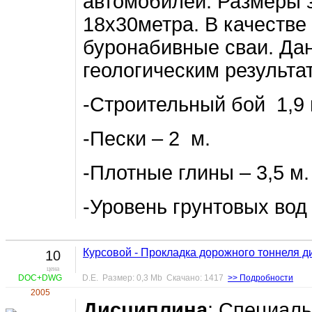
автомобилей. Размеры 
18х30метра. В качестве
буронабивные сваи. Да
геологическим результа
-Строительный бой 1,9 
-Пески – 2 м.
-Плотные глины – 3,5 м.
-Уровень грунтовых вод 
Курсовой - Прокладка дорожного тоннеля 
10
цена
DOC+DWG
D.E. Размер: 0,3 Mb Скачано: 1417
>> Подробности
2005
Дисциплина
: Специал