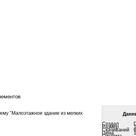
элементов
ему "Малоэтажное здание из мелких
Данн
Создал
D
Размер
Скачиваний
Цена
Система