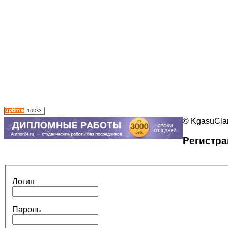
© KgasuClan
Регистра
Логин
Пароль