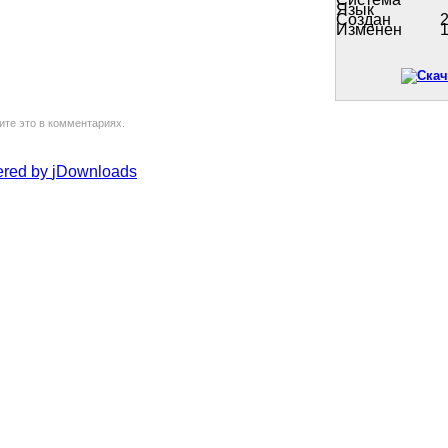
Язык
Создан
2
Изменен
1
ите это в комментариях.
red by
jDownloads