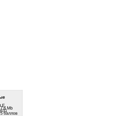
ые
.E.
17,6 Mb
6631
15 баллов