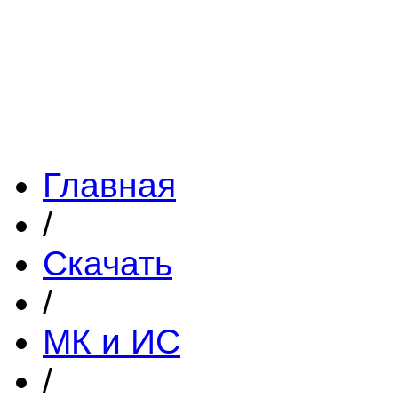
Главная
/
Скачать
/
МК и ИС
/