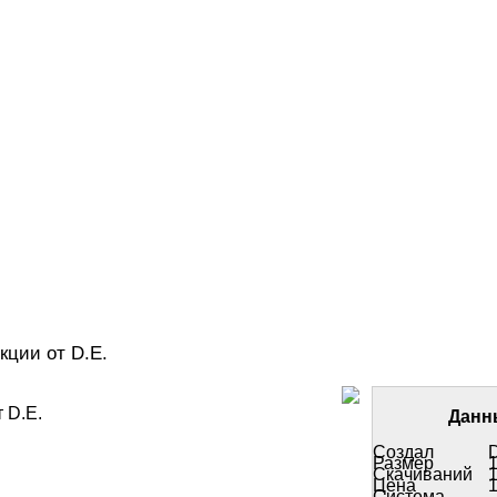
кции от D.E.
 D.E.
Данн
Создал
D
Размер
Скачиваний
Цена
Система