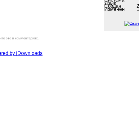
Язык
Создан
2
Изменен
1
ите это в комментариях.
red by
jDownloads