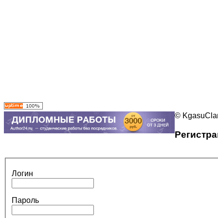
© KgasuClan
Регистра
Логин
Пароль