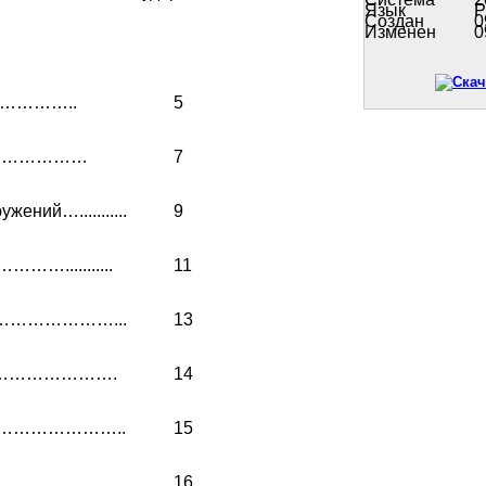
Язык
P
Создан
0
Изменен
0
…………..
5
………………………
7
ений…...........
9
……...........
11
нат…………………...
13
ий……………………….
14
х………………………..
15
………………………….
16