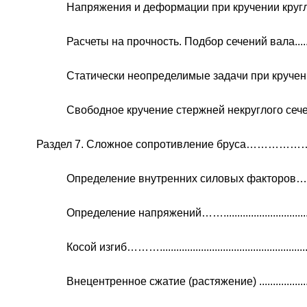
Напряжения и деформации при кручении круглых в
Расчеты на прочность. Подбор сечений вала..............
Статически неопределимые задачи при кручении.......
Свободное кручение стержней некруглого сечения....
Раздел 7. Сложное сопротивление бруса……
Определение внутренних силовых факторов……….....
Определение напряжений…….....................................
Косой изгиб……….........................................................
Внецентренное сжатие (растяжение) ..........................