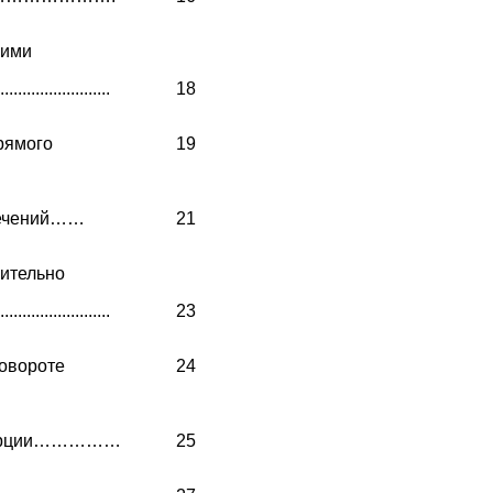
ними
....................
18
рямого
19
 сечений……
21
ительно
.............
23
овороте
24
инерции……………
25