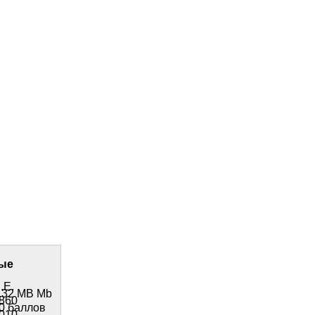
ые
.E.
.32 MB Mb
860
0 баллов
010