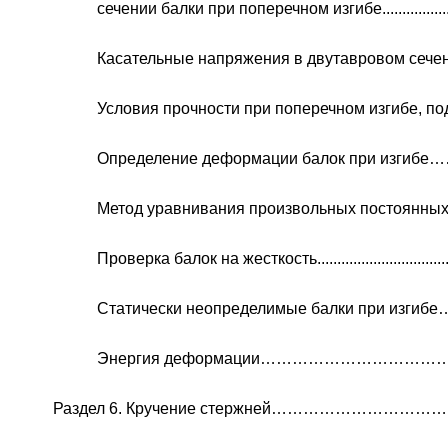
сечении балки при поперечном изгибе........................
Касательные напряжения в двутавровом сечении.......
Условия прочности при поперечном изгибе, подб
Определение деформации балок при изгибе……….....
Метод уравнивания произвольных постоянных….......
Проверка балок на жесткость.......................................
Статически неопределимые балки при изгибе………...
Энергия деформации…………………………
Раздел 6. Кручение стержней…………………………