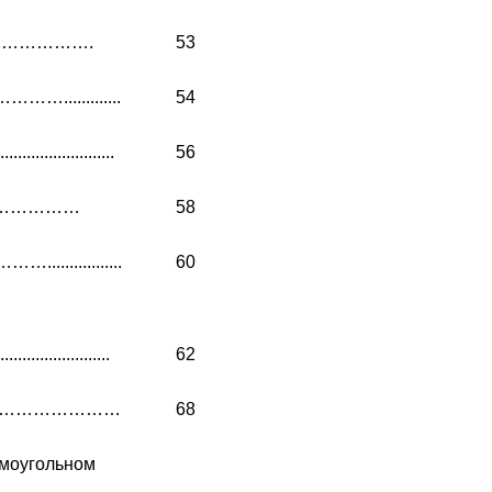
……………….
53
….............
54
.................
56
…………………
58
...............
60
....................
62
гибе……………………
68
ямоугольном