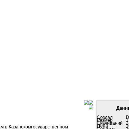
Данн
Создал
D
Размер
1
Скачиваний
2
Цена
1
ом в Казанскомгосударственном
Система
2