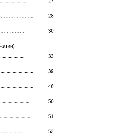
................
27
гур………………...
28
……………………….
30
жатии).
....................
33
....................
39
...................
46
...................
50
...................
51
………………
53