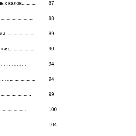
алов............
87
...................
88
.................
89
.................
90
………………………
94
................
94
...................
99
..................
100
...................
104