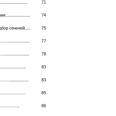
...................
71
.................
74
ор сечений.....
75
................
77
.................
79
...................
83
...............
83
……………………
85
……………...
86