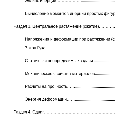
Эллипс инерции………………........................................
Вычисление моментов инерции простых фи
Раздел 3. Центральное растяжение (сжатие)
Напряжения и деформации при растяжении (с
Закон Гука.....................................................................
Статически неопределимые задачи ............................
Механические свойства материалов............................
Расчеты на прочность……............................................
Энергия деформации…….............................................
Раздел 4. Сдвиг…………………………………………