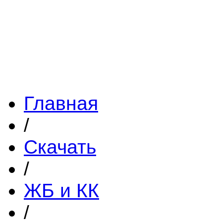
Главная
/
Скачать
/
ЖБ и КК
/