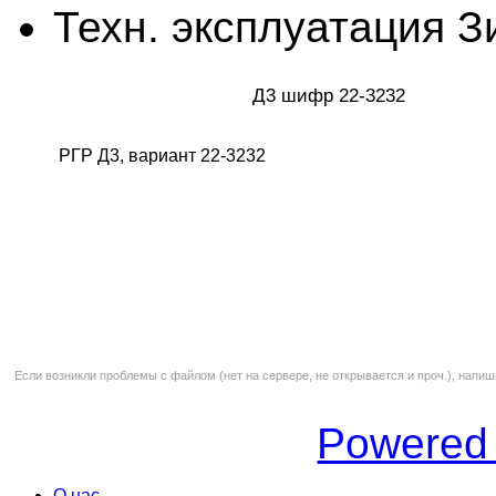
Техн. эксплуатация З
Д3 шифр 22-3232
РГР Д3, вариант 22-3232
Если возникли проблемы с файлом (нет на сервере, не открывается и проч.), напиш
Powered
О нас