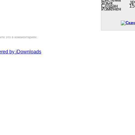
Язык
J
Создан
15
Изменен
ите это в комментариях.
red by
jDownloads