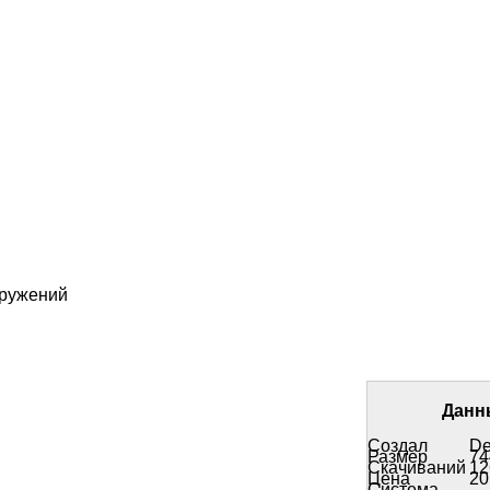
оружений
Данн
Создал
De
Размер
74
Скачиваний
12
Цена
20
Система