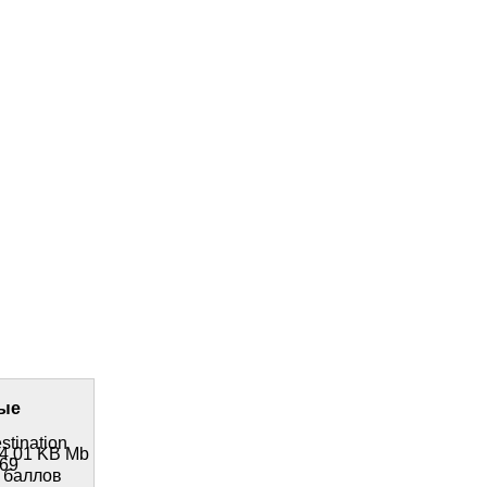
ые
stination
4.01 KB Mb
69
 баллов