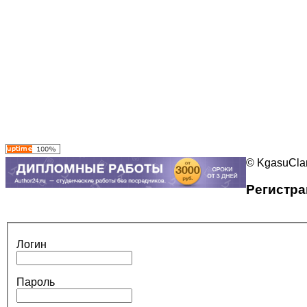
© KgasuClan
Регистра
Логин
Пароль