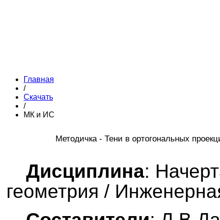
Главная
/
Скачать
/
МК и ИС
Методичка - Тени в ортогональных проек
Дисциплина
: Начер
геометрия / Инженерна
Составители
: Л.В.Д