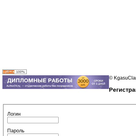
© KgasuClan
Регистра
Логин
Пароль