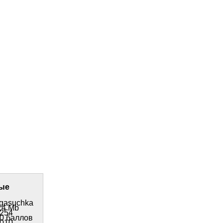
ые
gasuchka
,4 Mb
254
0 баллов
010