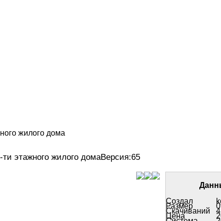
жного жилого дома
0-ти этажного жилого домаВерсия:65
Данн
Создал
k
Размер
0
Скачиваний
4
Цена
2
Система
2