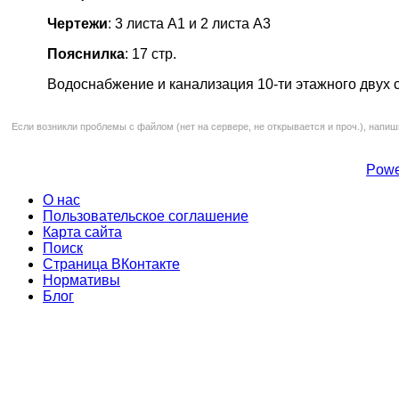
Чертежи
: 3 листа А1 и 2 листа А3
Пояснилка
: 17 стр.
Водоснабжение и канализация 10-ти этажного двух 
Если возникли проблемы с файлом (нет на сервере, не открывается и проч.), напиш
Powe
О нас
Пользовательское соглашение
Карта сайта
Поиск
Страница ВКонтакте
Нормативы
Блог