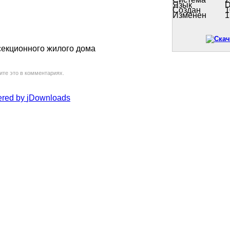
Язык
Создан
1
Изменен
1
секционного жилого дома
ите это в комментариях.
red by
jDownloads