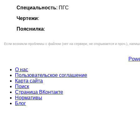
Специальность
: ПГС
Чертежи
:
Пояснилка
:
Если возникли проблемы с файлом (нет на сервере, не открывается и проч.), напиш
Powe
О нас
Пользовательское соглашение
Карта сайта
Поиск
Страница ВКонтакте
Нормативы
Блог