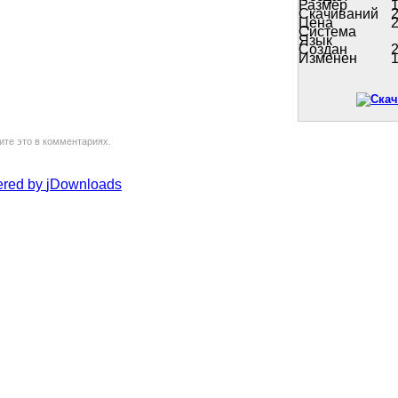
Размер
Скачиваний
Цена
Система
Язык
Создан
2
Изменен
1
ите это в комментариях.
red by
jDownloads