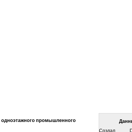
 одноэтажного промышленного
Данн
Создал
D