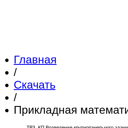
Главная
/
Скачать
/
Прикладная математ
ТВЗ. КП Возведение крупнопанельного здан