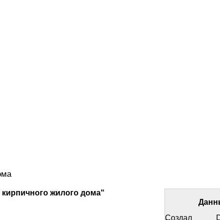
дома
 кирпичного жилого дома"
Данн
Создал
D