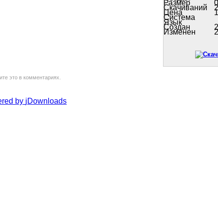
Размер
0
Скачиваний
Цена
Система
Язык
Создан
2
Изменен
2
ите это в комментариях.
red by
jDownloads