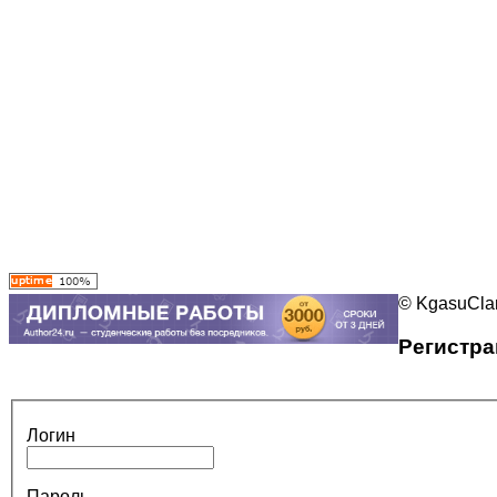
© KgasuClan
Регистра
Логин
Пароль