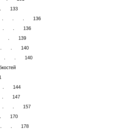
. . 133
. . . 136
ферм . . 136
 . . . 139
 . . . 140
ермы . . 140
бкостей
1
 . . 144
 . . 147
рмы . . 157
. . 170
гона . . 178