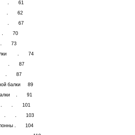
 . . 61
 . . 62
. . . 67
 . . 70
. . 73
ов балки . 74
. . . 87
ой . . 87
авной балки 89
ой балки . 91
. . 101
. . . . 103
 колонны . 104