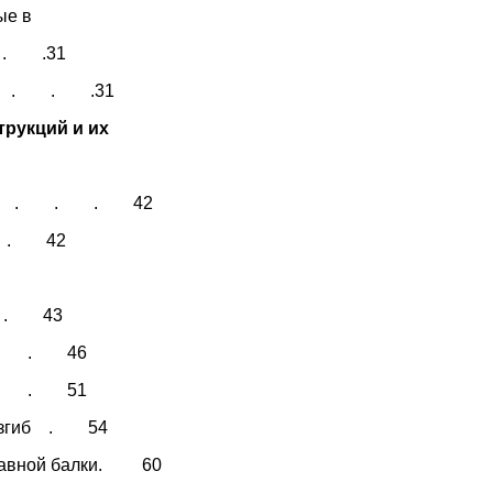
ые в
. . .31
в . . . .31
трукций и их
 . . . 42
 . 42
 . . 43
 . . . 46
. . . 51
й изгиб . 54
 главной балки. 60