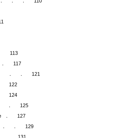
лонны . . . 110
1
 . 113
й . . 117
лонн . . . 121
 . 122
 . 124
 . . . 125
лане . 127
ы . . . 129
 . . 131