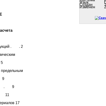
Язык
Создан
1
Изменен
2
Е
асчета
трукций . . 2
лическим
5
по предельным
 9
ний . 9
. 11
териалов 17