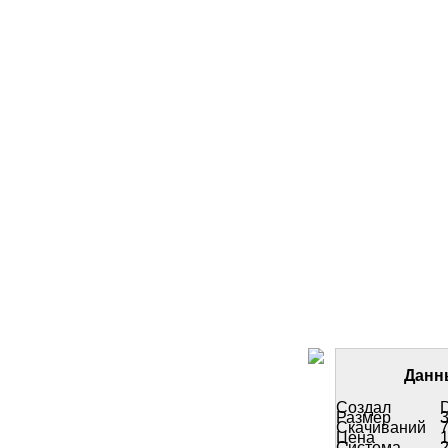
Данн
Создал
D
Размер
3
Скачиваний
Цена
Система