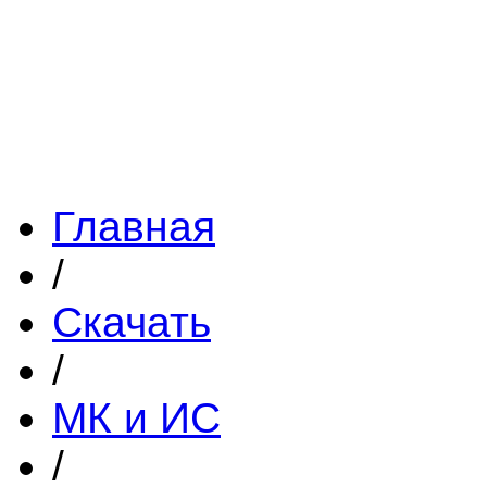
Главная
/
Скачать
/
МК и ИС
/