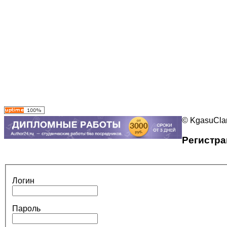
© KgasuClan
Регистра
Логин
Пароль