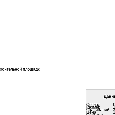
троительной площадк
Данн
Создал
D
Размер
Скачиваний
Цена
Система