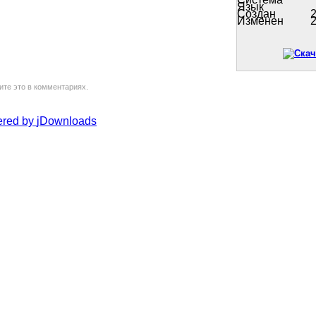
Язык
Создан
2
Изменен
2
ите это в комментариях.
red by
jDownloads