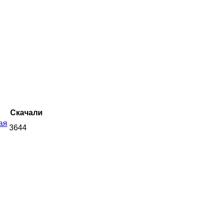
Скачали
ая
3644