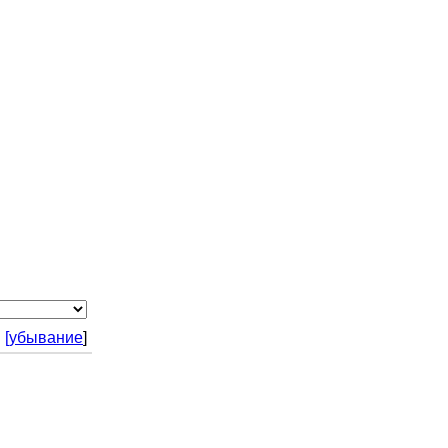
|
[убывание
]