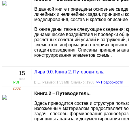
В данной книге приведены основные сведе
линейных и нелинейных задач, принципы ко
моделирования, состав и краткое описание
В книге даны также следующие сведения: к
динамические воздействия и проверки общ
расчетных сочетаний усилий и загружений,
элементов, информация о теориях прочнос
стадии возведения. Описаны принципы анал
конструирования элементов схемы.
Лира 9.0. Книга 2. Путеводитель.
15
цена
PDF
D.E. Размер: 1,53 Mb Скачано: 1968
>> Подробности
2002
Книга 2 – Путеводитель.
Здесь приводится состав и структура поль
изложенным материалом предоставляет во
задач - способы формирования разнообразн
принципы анализа и документирования пол