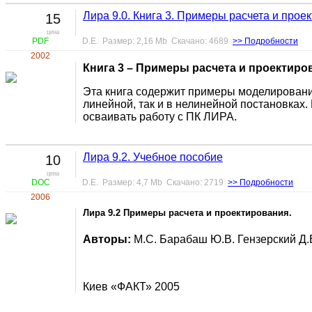
Лира 9.0. Книга 3. Примеры расчета и прое
15
цена
PDF
D.E. Размер: 2,16 Mb Скачано: 4689
>> Подробности
2002
Книга 3 – Примеры расчета и проектиро
Эта книга содержит примеры моделирования
линейной, так и в нелинейной постановка
осваивать работу с ПК ЛИРА.
Лира 9.2. Учебное пособие
10
цена
DOC
D.E. Размер: 4,7 Mb Скачано: 2719
>> Подробности
2006
Лира 9.2 Примеры расчета и проектирования.
Авторы:
М.С. Барабаш Ю.В. Гензерский Д.В
Киев «ФАКТ» 2005