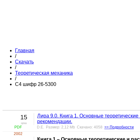
Главная
/
Скачать
/
Теоретическая механика
/
С4 шифр 26-5300
Лира 9.0. Книга 1. Основные теоретически
15
рекомендации.
цена
PDF
D.E. Размер: 2,12 Mb Скачано: 4058
>> Подробности
2002
Книга 1 – Основные теоретические и р