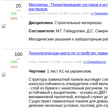
Методичка - Проектирование составов и ис
20
растворов
цена
DOC
Аделина555 Размер: 0,5 Mb Скачано: 1870
>> Подробн
2003
Дисциплина
: Строительные материалы
Составители
: М.Г. Габидуллин, Д.С. Смирн
Методические указания к лабораторным ра
Технологическая карта по устройству лами
100
цена
DWG
na4ka Размер: 5,14 Mb Скачано: 1469
>> Подробности
2010
Чертежи
: 1 лист А1 на украинском.
Структура ламинатной панели выглядит с
износоустойчивость отвердители слой мел
- слой из бумаги с нанесённым рисунком,
устойчивый к выцветанию, - основа из ДВП
меламиновой пропиткой, который служит д
Существуют ламинатные панели для домашн
деление несколько условно, поэтому для отд