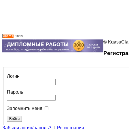
© KgasuClan
Регистра
Логин
Пароль
Запомнить меня
Забыли логин/пароль?
|
Регистрация