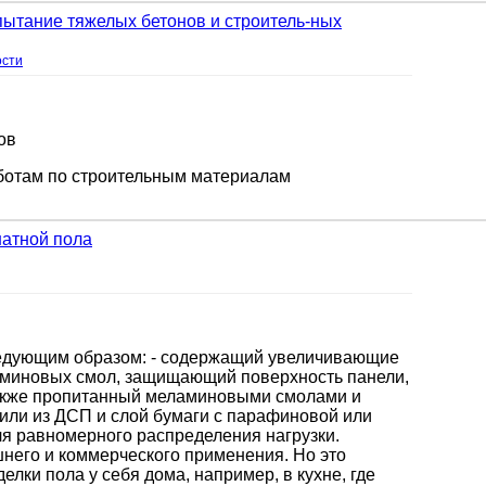
пытание тяжелых бетонов и строитель-ных
ости
ов
ботам по строительным материалам
натной пола
ледующим образом: - содержащий увеличивающие
аминовых смол, защищающий поверхность панели,
 также пропитанный меламиновыми смолами и
 или из ДСП и слой бумаги с парафиновой или
ля равномерного распределения нагрузки.
его и коммерческого применения. Но это
елки пола у себя дома, например, в кухне, где