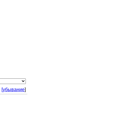
|
[убывание
]