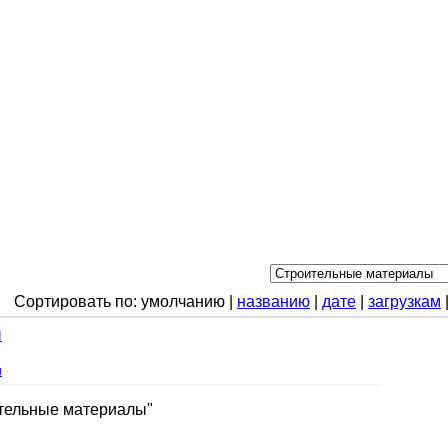
Сортировать по: умолчанию |
названию
|
дате
|
загрузкам
ы
и
ительные материалы"