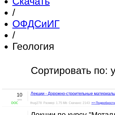
Скачать
/
ОФДСиИГ
/
Геология
Сортировать по: 
Лекции - Дорожно-строительные материал
10
цена
DOC
thug278 Размер: 1.75 Mb Скачано: 2143
>> Подробност
Лекции по курсу "Мета