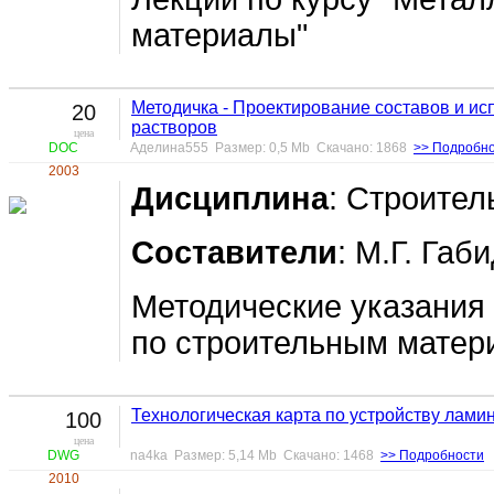
материалы"
Методичка - Проектирование составов и ис
20
растворов
цена
DOC
Аделина555 Размер: 0,5 Mb Скачано: 1868
>> Подробн
2003
Дисциплина
: Строите
Составители
: М.Г. Габ
Методические указания
по строительным матер
Технологическая карта по устройству лами
100
цена
DWG
na4ka Размер: 5,14 Mb Скачано: 1468
>> Подробности
2010