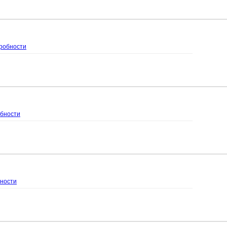
робности
бности
ности