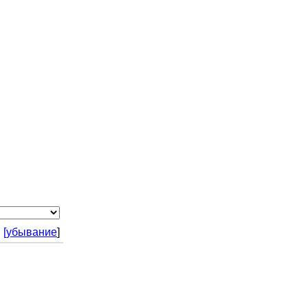
|
[убывание
]