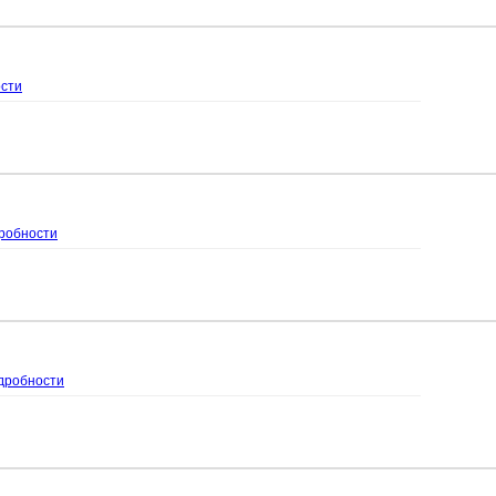
сти
робности
дробности