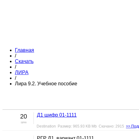
Главная
/
Скачать
/
ЛИРА
/
Лира 9.2. Учебное пособие
Д1 шифр 01-1111
20
цена
Destination Размер: 965.93 KB Mb Скачано: 2915
>> Под
РГР Д1, вариант 01-1111