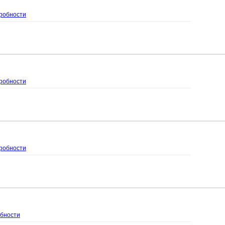
робности
робности
робности
бности