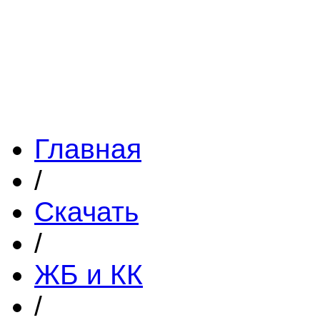
Главная
/
Скачать
/
ЖБ и КК
/