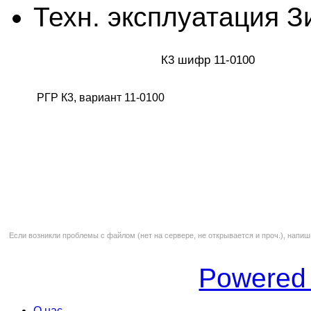
Техн. эксплуатация З
К3 шифр 11-0100
РГР К3, вариант 11-0100
Если возникли проблемы с файлом (нет на сервере, не открывается и проч.), напиш
Powered
О нас