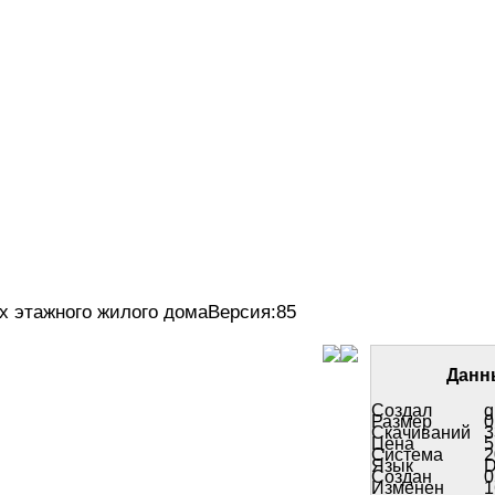
-х этажного жилого домаВерсия:85
Данн
Создал
g
Размер
0
Скачиваний
3
Цена
5
Система
2
Язык
Создан
0
Изменен
1