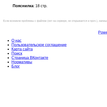
Пояснилка
: 18 стр.
Если возникли проблемы с файлом (нет на сервере, не открывается и проч.), напиш
Powe
О нас
Пользовательское соглашение
Карта сайта
Поиск
Страница ВКонтакте
Нормативы
Блог