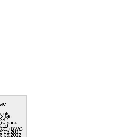
ые
uzik
,3 Mb
382
 баллов
010
DOC+DWG
5.05.2011
6.06.2012