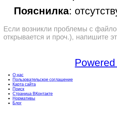
Пояснилка
: отсутств
Если возникли проблемы с файлом
открывается и проч.), напишите э
Powered
О нас
Пользовательское соглашение
Карта сайта
Поиск
Страница ВКонтакте
Нормативы
Блог