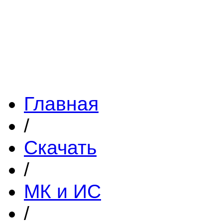
Главная
/
Скачать
/
МК и ИС
/