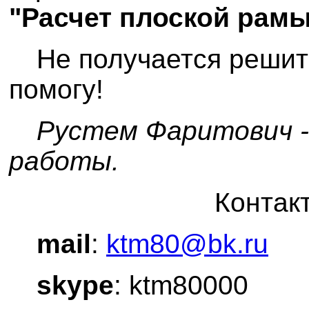
"Расчет плоской рам
Не получается реши
помогу!
Рустем Фаритович -
работы.
Контак
mail
:
ktm80@bk.ru
skype
: ktm80000