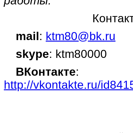
работы.
Контак
mail
:
ktm80@bk.ru
skype
: ktm80000
ВКонтакте
:
http://vkontakte.ru/id84