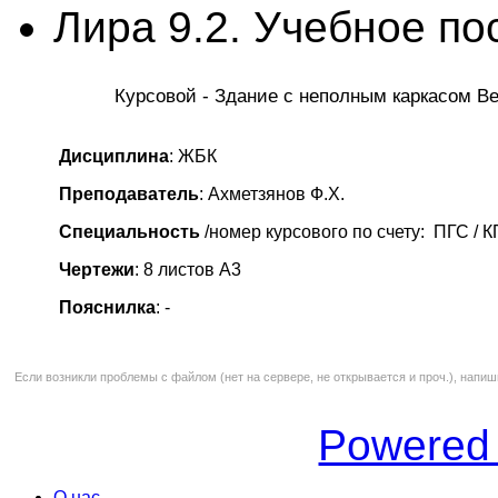
Лира 9.2. Учебное по
Курсовой - Здание с неполным каркасом В
Дисциплина
: ЖБК
Преподаватель
: Ахметзянов Ф.Х.
Специальность
/номер курсового по счету: ПГС / 
Чертежи
: 8 листов А3
Пояснилка
: -
Если возникли проблемы с файлом (нет на сервере, не открывается и проч.), напиш
Powered
О нас